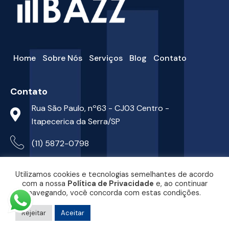
Home
Sobre Nós
Serviços
Blog
Contato
Contato
Rua São Paulo, nº63 - CJ03 Centro -
Itapecerica da Serra/SP
(11) 5872-0798
bazz@bazz.com.br
Utilizamos cookies e tecnologias semelhantes de acordo
Redes sociais
com a nossa
Política de Privacidade
e, ao continuar
navegando, você concorda com estas condições.
Política de privacidade
Rejeitar
Aceitar
Desenvolvido por
Rotamáxima Digital